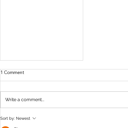
Info zur Öffnungszeiten:
1 Comment
Die Ordination ist geschlossen:
27.07. bis 07.08.2026; sowie
Dienstag Nachmittag am
Write a comment...
21.07.2026
Sort by:
Newest