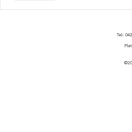
Tel.: 0
Pla
©202