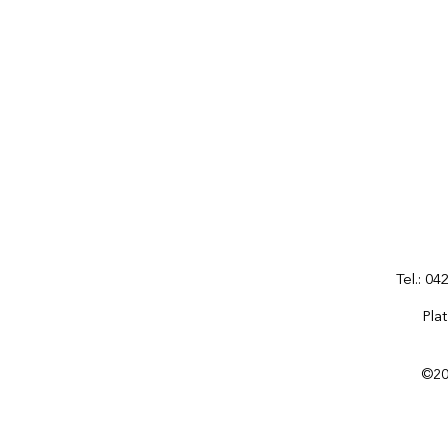
Tel.: 0
Pla
©202